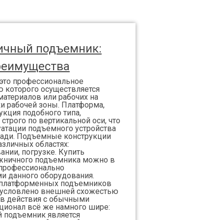
ичный подъемник:
реимущества
 это профессиональное
 которого осуществляется
материалов или рабочих на
и рабочей зоны. Платформа,
укция подобного типа,
 строго по вертикальной оси, что
атации подъемного устройства
ади. Подъемные конструкции
зличных областях:
ании, погрузке. Купить
жничного подъемника можно в
 профессионально
и данного оборудования.
 платформенных подъемников
бусловлено внешней схожестью
ов действия с обычными
ционал всё же намного шире:
 подъемник является