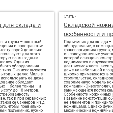
Статьи
 для склада и
Складской ножн
особенности и п
лы и грузы – сложный
Подъемник для склада –
щения в пространстве.
оборудование, с помощью
ысоту порой довольно
транспортировка грузов, 
спользуют для этого
высокоуровневые участк
оторую по выгодным
которой оснащена констр
поле». Один из
поднимается и опускается
бного оборудования:
даёт возможность эксплу
типа. Она используется
даже на небольшой площ
 бытовых целях. Малые
широко применяются в ра
 использовать её даже
строительстве, складиров
дование обладает
современную модель но
ю – более тонны – и
компании «Энергополе»,
ысоту до 18 метров.
занимающейся поставкам
стребованность
Особенности ножничных
ве, так и при сервисных
Название конструкции о
становке баннеров и т.д.
её элементов и принцип
го, чтобы правильно
ножницами. Однако функ
ный подъемник, нужно
механический ножничный