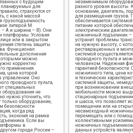
вязанных с будущим
незаменимым оборудован
 планируемых для
разного уровня высоты. К
правило, страхуются от
основание, двигатель, п
ть, с какой массой
для размещения грузов.
ая грузоподъемность
обеспечивается системой
изе литерой М.
питание которой обеспеч
 – А и ширина – В). Они
электрическим двигателе
и платформы. Условия
ножничный подъемник – 
улице или в закрытом
устранит проблемы транс
буемая степень защиты
на нужную высоту, с кот
ва. Функционал.
реставрационных и монта
тельные дополнения
системой осуществляетс
, которыми можно
проводного пульта и мож
нужно корректно
человеком. Надежная фи
го применения.
гарантией безопасности
ма, цена которой
ножничного типа, цена к
в управлении. Оно
и технических характери
ого проводного пульта,
системой защиты, немед
ует специальных
при возникновении внешт
 оборудования не
мобильности можно выд
о нужно уточнить, что
стационарные подъемни
т только оборудование,
и шасси, что позволяет и
м безопасности.
помещении или на открыт
ация, когда ряд
несамоходный ножничный
ть, экономя на рамке
перемещать или с помощь
подъемника. Если вы
коллективными усилиями
латформы в
ножничных подъемников
другом городе России –
данных устройств являют