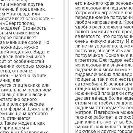
его нижнего края основан
ти и многие другие
использования подъемно
жничный подъемник,
Устройство агрегатов по
ем Новгороде или
передвижение погрузочн
составляет сложности –
любом направлении. Кром
и «Энергополе»,
удобно расположена мас
 моделей. Стоимость
полотном или за его пре
ельным снижением
является то, что погрузо
торое позволяет
очень низкую высоту. И 
за меньшие сроки. Но
ли не на уровне пола, мо
к-ножницы, нужно
погрузки, обеспечить зае
ящей моделью. Виды и
погрузчиков. Основные
модели подъемников
агрегатов. Благодаря неб
сит от особенностей
использовании значител
новании которых можно
подъемных механизмов. 
тва, относятся:
гидравлических площадо
ичен – можно купить
прицепы, так и как неот
ник, для
автомобиля. К основным 
уется спецтехника или
стационарная и самоходна
 оптимальным решением
ножничной площадки отсу
 оснащенный шасси и
делает её еще более над
статочно одного
столам не требуется доп
ные и электрические
поднимают предметы весо
 платформы. Дизельный
метров. Платформа может
мник, цена которого
техника работает в спок
га, отличается
дни клиенты могут выбр
. Такие модели, как
вариант ножничного подъ
м приводом и
Иркутске и других города
отах и на бездорожье.