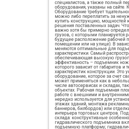
специалистов, а также полный пе
оборудования, указаны на сайте.
Оборудование требует тщательно
можно либо переплатить за нену
купить конструкцию, мощностей к
решения поставленных задач. Чт
важно хотя бы примерно определ
грузов, с которыми планируется р
будущее расположение рабочей 
помещении или на улице). В завис
меняются оптимальные для под
характеристики. Самый распростр
обеспечивающая высокую грузоп
эффективность – подъемник ножн
которого зависит от габаритов и 
характеристик конструкции. Это 
оборудование, которое за счет с
может применяться как в неболь
числе автосервисах и складах, та
объектах. Рабочая подъемная пло
работе с внешними и внутренним
нередко используется для устано
этажах зданий, монтажа рекламн
баннеров, билбордов) или отделк
интерьера торговых центров. По
склада: конструктивные особенно
гидравлического подъемника вкл
подъемную платформу; гидравлич