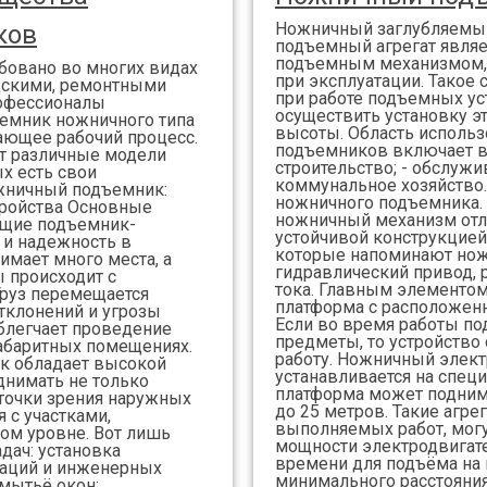
Ножничный заглубляемы
ков
подъемный агрегат явля
подъемным механизмом,
бовано во многих видах
при эксплуатации. Такое
адскими, ремонтными
при работе подъемных ус
рофессионалы
осуществить установку э
емник ножничного типа
высоты. Область исполь
чающее рабочий процесс.
подъемников включает в с
ет различные модели
строительство; - обслужи
х есть свои
коммунальное хозяйство.
жничный подъемник:
ножничного подъемника.
тройства Основные
ножничный механизм отли
ющие подъемник-
устойчивой конструкцией
 и надежность в
которые напоминают нож
имает много места, а
гидравлический привод,
 происходит с
тока. Главным элементом
руз перемещается
платформа с расположенн
отклонений и угрозы
Если во время работы по
блегчает проведение
предметы, то устройство
габаритных помещениях.
работу. Ножничный элек
к обладает высокой
устанавливается на спец
днимать не только
платформа может поднима
с точки зрения наружных
до 25 метров. Такие агре
 с участками,
выполняемых работ, могу
ом уровне. Вот лишь
мощности электродвигат
дач: установка
времени для подъёма на
каций и инженерных
минимального расстояния
 мытьё окон;