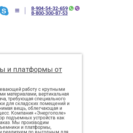
8-904-54-32-659
8-800-300-87-53
ы и платформы от
мевающей работу с крупными
ми материалами, вертикальная
дача, требующая специального
ки для складских помещений и
нимая вещь, облегчающая и
цесс. Компания «Энергополе»
ор подъемных устройств как
 заказ. Мы производим
ъемники и платформы,
 и реализуем по выгодным для