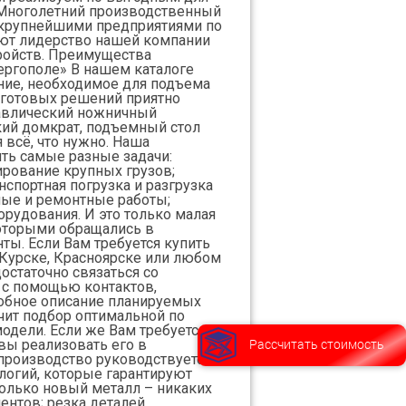
 Многолетний производственный
 крупнейшими предприятиями по
ют лидерство нашей компании
ройств. Преимущества
ергополе» В нашем каталоге
ние, необходимое для подъема
 готовых решений приятно
равлический ножничный
кий домкрат, подъемный стол
 всё, что нужно. Наша
ть самые разные задачи:
рование крупных грузов;
спортная погрузка и разгрузка
ьные и ремонтные работы;
орудования. И это только малая
 которыми обращались в
ты. Если Вам требуется купить
Курске, Красноярске или любом
остаточно связаться со
 с помощью контактов,
робное описание планируемых
чит подбор оптимальной по
одели. Если же Вам требуется
Рассчитать стоимость
вы реализовать его в
производство руководствуется
логий, которые гарантируют
только новый металл – никаких
ентов; резка деталей