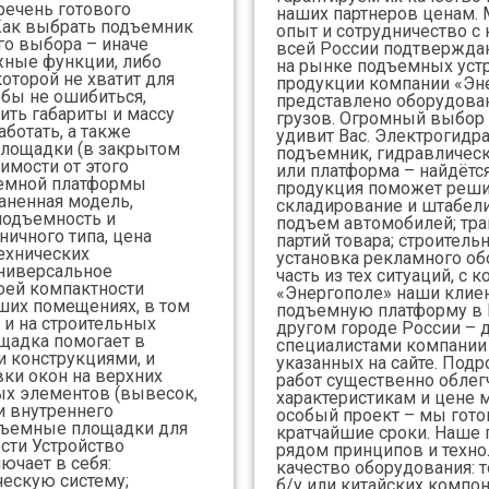
речень готового
наших партнеров ценам.
 Как выбрать подъемник
опыт и сотрудничество с
го выбора – иначе
всей России подтвержда
жные функции, либо
на рынке подъемных уст
оторой не хватит для
продукции компании «Эн
обы не ошибиться,
представлено оборудова
ить габариты и массу
грузов. Огромный выбор
аботать, а также
удивит Вас. Электрогид
площадки (в закрытом
подъемник, гидравличес
имости от этого
или платформа – найдётся
ъемной платформы
продукция поможет реши
аненная модель,
складирование и штабели
одъемность и
подъем автомобилей; тран
ичного типа, цена
партий товара; строител
технических
установка рекламного об
универсальное
часть из тех ситуаций, с
воей компактности
«Энергополе» наши клиен
ших помещениях, в том
подъемную платформу в 
к и на строительных
другом городе России – д
щадка помогает в
специалистами компании
и конструкциями, и
указанных на сайте. Под
вки окон на верхних
работ существенно облег
ых элементов (вывесок,
характеристикам и цене м
и внутреннего
особый проект – мы гото
дъемные площадки для
кратчайшие сроки. Наше 
сти Устройство
рядом принципов и техно
ючает в себя:
качество оборудования: 
ескую систему;
б/у или китайских компон