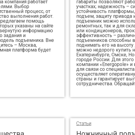
а компания работает
габариты позволяют рабо
елями. Выбор
участках; надежность – с
тственный процесс, от
устойчивость платформы,
ство выполнения работ.
подъем, защиту привода 
 предлагаем помощь
подъемник можно использ
торых указаны на сайте
ремонтных, так и для скл
азвернутую информацию
или кондиционеров, про
о задания и
эффективность – разли
одель подъемника. Вне
подъемников способны в
дитесь – Москва,
поднимать его на высоту 
мная платформа будет
можно недорого купить 
Екатеринбурге, Омске, Н
городе России. Для этого 
компании «Energopole» и
для связи со специалист
осуществляет оперативну
страны и гарантирует вы
сотрудничества. Обращай
Статьи
щества
Ножничный подъ