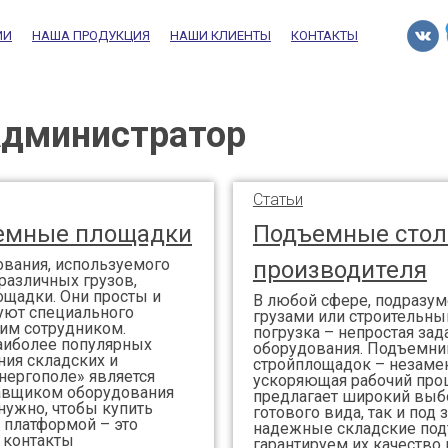
ИИ
НАША ПРОДУКЦИЯ
НАШИ КЛИЕНТЫ
КОНТАКТЫ
Администратор
Статьи
ъемные площадки
Подъемные стол
ования, используемого
производителя
различных грузов,
щадки. Они просты и
В любой сфере, подразу
буют специального
грузами или строительны
ним сотрудником.
погрузка – непростая за
аиболее популярных
оборудования. Подъемни
ния складских и
стройплощадок – незаме
нергополе» является
ускоряющая рабочий про
авщиком оборудования
предлагает широкий выб
 нужно, чтобы купить
готового вида, так и под
 платформой – это
надежные складские под
 контакты
гарантируем их качество