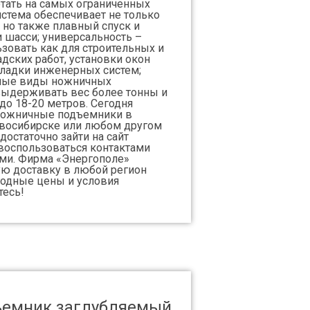
тать на самых ограниченных
истема обеспечивает не только
 но также плавный спуск и
и шасси; универсальность –
овать как для строительных и
адских работ, установки окон
кладки инженерных систем;
чные виды ножничных
ыдерживать вес более тонны и
до 18-20 метров. Сегодня
ножничные подъемники в
овосибирске или любом другом
достаточно зайти на сайт
 воспользоваться контактами
ами. Фирма «Энергополе»
ю доставку в любой регион
годные цены и условия
тесь!
емник заглубляемый.