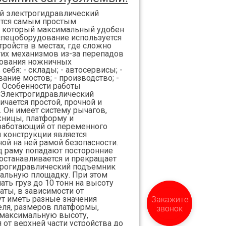
й электрогидравлический
ется самым простым
 который максимальный удобен
 спецоборудование используется
тройств в местах, где сложно
тих механизмов из-за перепадов
зования ножничных
ебя: - склады; - автосервисы; -
вание мостов; - производство; -
 Особенности работы
 Электрогидравлический
чается простой, прочной и
. Он имеет систему рычагов,
ницы, платформу и
 работающий от переменного
 конструкции является
ой на ней рамой безопасности.
д раму попадают посторонние
 останавливается и прекращает
трогидравлический подъемник
иальную площадку. При этом
ть груз до 10 тонн на высоту
гаты, в зависимости от
Закажите
т иметь разные значения
еля, размеров платформы,
звонок
 максимальную высоту,
 от верхней части устройства до