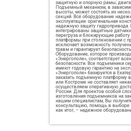
защитную и опорную рамы; двигат
Подъемный механизм, в зависимо
высоты, может состоять из неск
секций. Всё оборудование надежн
эксплуатации: оригинальная конс
надежную защиту гидропривода. 
интегрированы защитные датчики
перегруза и блокирующие работу
платформы при столкновении с п
исключает возможность получен
травм и гарантирует безопасность
Оборудование, которое производи
«Энергополе», соответствует все
безопасности. Все подъемники с
имеют годовую гарантию на эксп
«Энергополе» базируется в Екате
заказать подъемную платформу в
или Костроме не составляет ник
осуществляем оперативную доста
России. Для проектов особой сло
изготовления подъемников на за
нашим специалистам, Вы получит
консультацию, помощь в выборе 
как итог, – надежное оборудован