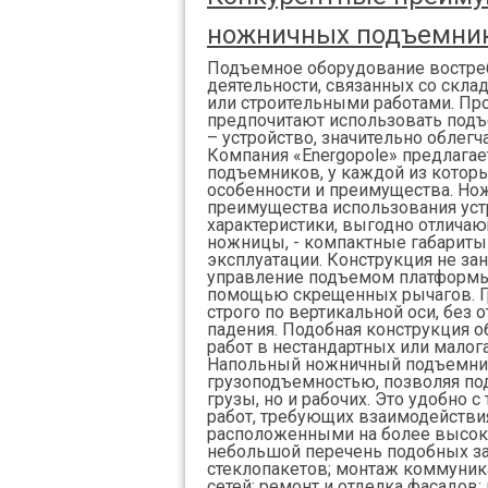
ножничных подъемни
Подъемное оборудование востре
деятельности, связанных со скл
или строительными работами. П
предпочитают использовать подъ
– устройство, значительно облег
Компания «Energopole» предлага
подъемников, у каждой из которы
особенности и преимущества. Но
преимущества использования ус
характеристики, выгодно отлича
ножницы, - компактные габариты
эксплуатации. Конструкция не зан
управление подъемом платформы
помощью скрещенных рычагов. Г
строго по вертикальной оси, без 
падения. Подобная конструкция о
работ в нестандартных или мало
Напольный ножничный подъемни
грузоподъемностью, позволяя по
грузы, но и рабочих. Это удобно 
работ, требующих взаимодействия
расположенными на более высок
небольшой перечень подобных за
стеклопакетов; монтаж коммуни
сетей; ремонт и отделка фасадов;