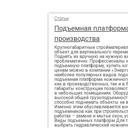
Статьи
Подъемная платформа
производства
Крупногабаритные стройматериа
объект для вертикального переме
Поднять их вручную на нужную в
проблематично. Профессионалы и
подъемную платформу, купить к
ценам можно в компании «Энерго
наиболее популярных видов подо
подъемная платформа ножничного 
как в производственных, так и в
габариты конструкции позволяют
в небольших помещениях. Обору
высокой общей грузоподъемность
способно поднимать объекты на в
Именно этим обуславливается во
подъемников как при строительст
работах – замене и мытье окон, у
Виды подъемных платформ Для то
выбрать гидравлический ножнич