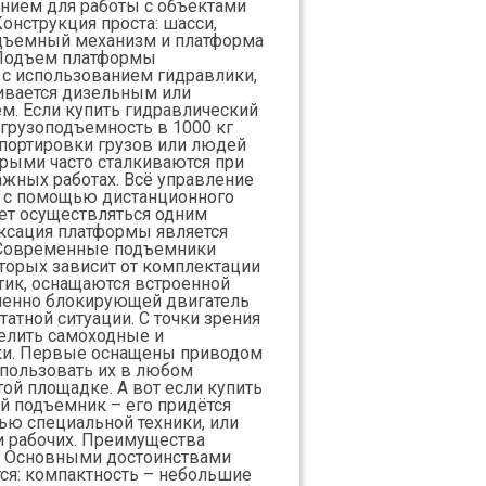
ием для работы с объектами
онструкция проста: шасси,
одъемный механизм и платформа
 Подъем платформы
 с использованием гидравлики,
ивается дизельным или
м. Если купить гидравлический
грузоподъемность в 1000 кг
портировки грузов или людей
орыми часто сталкиваются при
жных работах. Всё управление
я с помощью дистанционного
ет осуществляться одним
ксация платформы является
. Современные подъемники
оторых зависит от комплектации
стик, оснащаются встроенной
ленно блокирующей двигатель
атной ситуации. С точки зрения
елить самоходные и
ки. Первые оснащены приводом
спользовать их в любом
ой площадке. А вот если купить
 подъемник – его придётся
ю специальной техники, или
 рабочих. Преимущества
 Основными достоинствами
ся: компактность – небольшие