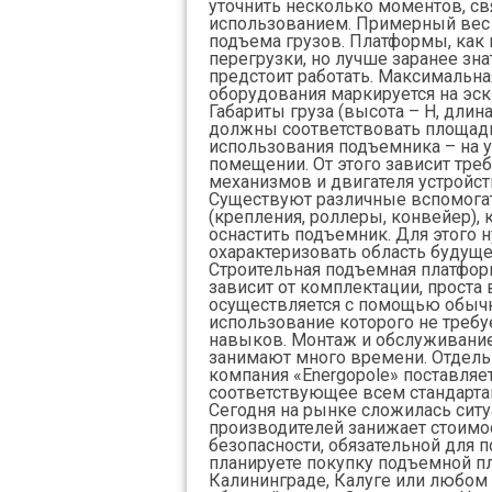
уточнить несколько моментов, с
использованием. Примерный вес
подъема грузов. Платформы, как 
перегрузки, но лучше заранее зна
предстоит работать. Максимальн
оборудования маркируется на эск
Габариты груза (высота – Н, длина
должны соответствовать площад
использования подъемника – на 
помещении. От этого зависит тре
механизмов и двигателя устройст
Существуют различные вспомога
(крепления, роллеры, конвейер)
оснастить подъемник. Для этого 
охарактеризовать область будуще
Строительная подъемная платфор
зависит от комплектации, проста 
осуществляется с помощью обычн
использование которого не треб
навыков. Монтаж и обслуживание
занимают много времени. Отдельн
компания «Energopole» поставляе
соответствующее всем стандарта
Сегодня на рынке сложилась ситу
производителей занижает стоимос
безопасности, обязательной для 
планируете покупку подъемной п
Калининграде, Калуге или любом 