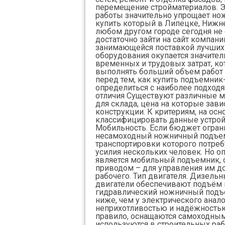
перемещение стройматериалов. Э
работы значительно упрощает но
купить который в Липецке, Нижн
любом другом городе сегодня не 
достаточно зайти на сайт компани
занимающейся поставкой лучших
оборудования окупается значит
временных и трудовых затрат, ко
выполнять больший объем работ 
перед тем, как купить подъемни
определиться с наиболее подход
отличия Существуют различные 
для склада, цена на которые зави
конструкции. К критериям, на ос
классифицировать данные устройс
Мобильность. Если бюджет огран
несамоходный ножничный подъем
транспортировки которого потреб
усилия нескольких человек. Но
является мобильный подъемник,
приводом – для управления им до
рабочего. Тип двигателя. Дизель
двигатели обеспечивают подъём
гидравлический ножничный подъе
ниже, чем у электрического анало
неприхотливостью и надёжностью
правило, оснащаются самоходны
используются в строительных раб