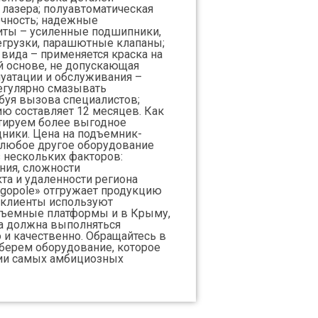
лазера; полуавтоматическая
чность; надежные
ты – усиленные подшипники,
егрузки, парашютные клапаны;
вида – применяется краска на
й основе, не допускающая
луатации и обслуживания –
егулярно смазывать
буя вызова специалистов;
ию составляет 12 месяцев. Как
тируем более выгодное
ники. Цена на подъемник-
 любое другое оборудование
з нескольких факторов:
ния, сложности
та и удаленности региона
rgopole» отгружает продукцию
 клиенты используют
дъемные платформы и в Крыму,
та должна выполняться
 и качественно. Обращайтесь в
берем оборудование, которое
ии самых амбициозных