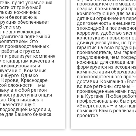
ель; пульт управления.
производится с помощью 
сти от требуемой
сварка, повышающая про
ольких ножничных
комплектующие для защи
о и безопасно в
датчики ограничения пер
трукция обеспечивает
долговечность внешнего 
В систему
эпоксидной и полимерно
, не допускающие
коррозии; удобство эксп
 двигателя подъемной
конструкция позволяет р
репятствием. Это
движущиеся узлы, не тре
ия производственных
гарантия на всю продукц
 работы с грузом.
производитель, мы гаран
т и реализует компания
предложение, чем посред
м стандартам качества и
ножницы для склада или
ертифицированы и
формируется из исходя и
луатацию. Компания
комплектации оборудова
ринбурге. Однако
производственного проек
 Кирове, Краснодаре
доставки. Компания «Ene
акой сложности – мы
во все регионы страны –
вку в любой регион
произведенные нами по
жности доступна опция
и в Кургане. Любая рабо
каз. Обратившись к
профессионально, быстро
е качественную
«Энергополе» – и мы под
подходящей модели и,
поможет Вам в реализац
ие для Вашего бизнеса.
проектов.