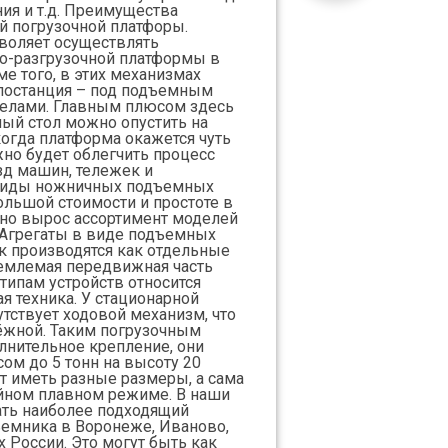
ия и т.д. Преимущества
й погрузочной платфоры.
зволяет осуществлять
о-разгрузочной платформы в
е того, в этих механизмах
лостанция – под подъемным
делами. Главным плюсом здесь
чный стол можно опустить на
когда платформа окажется чуть
жно будет облегчить процесс
зд машин, тележек и
 виды ножничных подъемных
ольшой стоимости и простоте в
ьно вырос ассортимент моделей
Агрегаты в виде подъемных
к производятся как отдельные
ъемлемая передвижная часть
типам устройств относится
я техника. У стационарной
тствует ходовой механизм, что
ёжной. Таким погрузочным
олнительное крепление, они
м до 5 тонн на высоту 20
 иметь разные размеры, а сама
ойном плавном режиме. В наши
ать наиболее подходящий
емника в Воронеже, Иваново,
х России. Это могут быть как