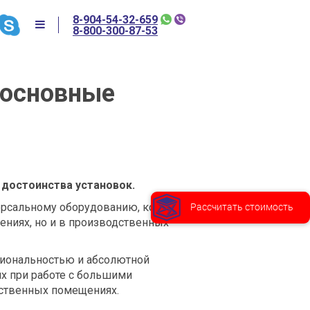
8-904-54-32-659
8-800-300-87-53
 основные
достоинства установок.
Рассчитать стоимость
версальному оборудованию, которое
ениях, но и в производственных
иональностью и абсолютной
х при работе с большими
ственных помещениях.