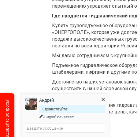
перемещению управляет опытный опе
Где продается гидравлический по
Купить грузоподъемное оборудован
«ЭНЕРГОПОЛЕ», которая уже долгие
продажи высококачественных грузо
поставки по всей территории Росси
Мы давно сотрудничаем с крупнейш
Подъемное гидравлическое оборудо
штабелерами, лифтами и другими п
Достоинство наших установок заклю
осуществить в нашей сервисной слу
каждого клиента.
Андрей
Мы онлайн, задавайте вопросы!
По вопросам приобретения гидравл
Здравствуйте!
удивят наши приемлемые цены, кач
Андрей
печатает...