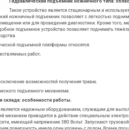
Гидравлический подъемник ножничного типа: облас
Такое устройство является стационарным и используе
ский ножничный подъемник позволяет с лёгкостью подним
ремещении или для проведения диагностики. Кроме того, 
Удобное подъемное устройство позволяет поднимать тяжё
одства.
ческой подъемной платформы относятся:
ествляемых работ;
 исключение возможностей получения травм;
ческого подъемного механизма.
 склада: особенности работы.
 является надежным оборудованием, служащим для выпол
ий механизм приводится в действие специальным электро
сети, имеющей напряжение 380 Вольт. Запускают грузовой
чая поверхность имела один уровень с полом. Всеми проце